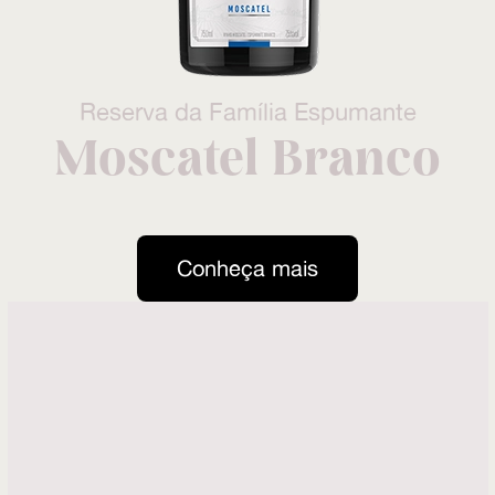
Reserva da Família Espumante
Moscatel Branco
Conheça mais