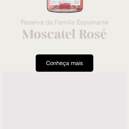
Reserva da Família Espumante
Moscatel Rosé
Conheça mais