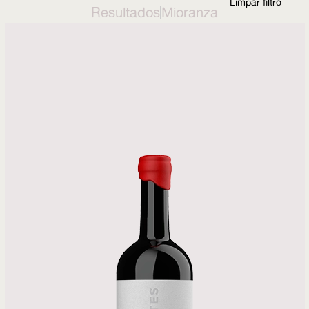
Limpar filtro
Resultados
Mioranza