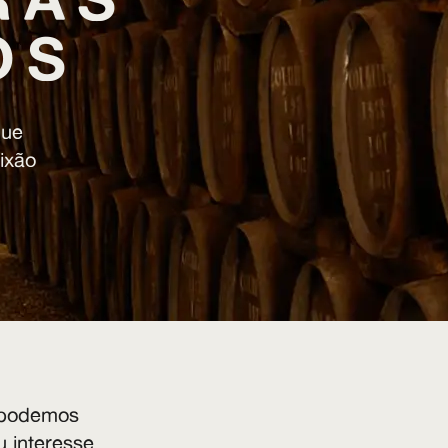
OS
que
ixão
 podemos
u interesse