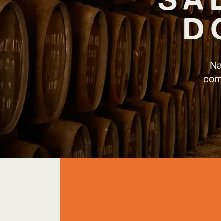
D
Na
com