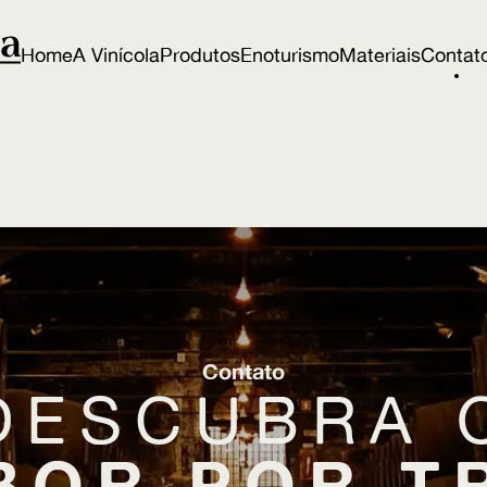
Home
A Vinícola
Produtos
Enoturismo
Materiais
Contat
Contato
DESCUBRA 
BOR POR T