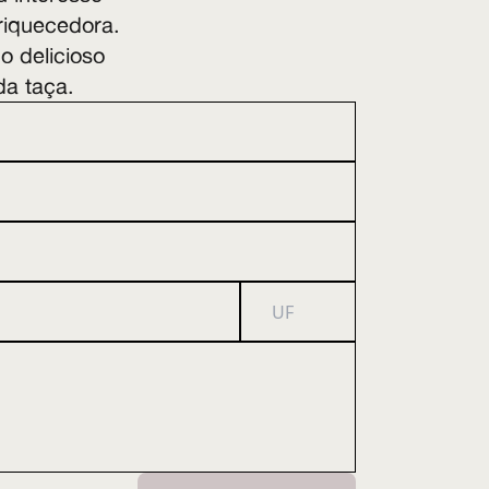
riquecedora.
o delicioso
da taça.